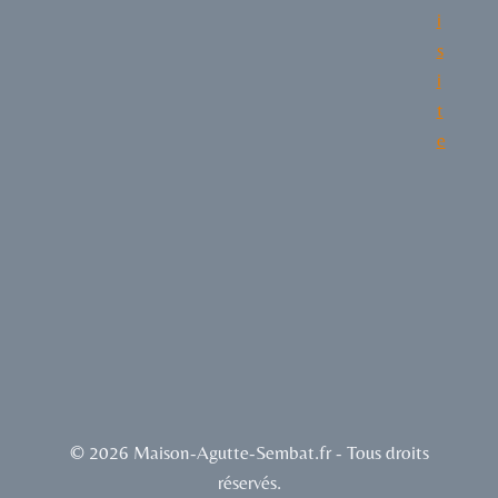
i
s
i
t
e
© 2026 Maison-Agutte-Sembat.fr - Tous droits
réservés.