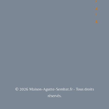
r
a
l
e
© 2026 Maison-Agutte-Sembat.fr - Tous droits
réservés.