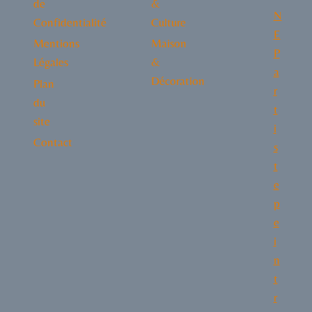
de
&
N
Confidentialité
Culture
E
Mentions
Maison
P
Légales
&
a
Décoration
Plan
r
du
t
site
i
Contact
s
t
e
p
e
i
n
t
r