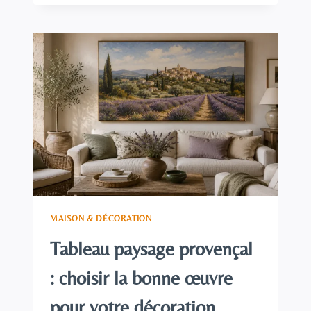
PAYSAGE
MER
:
COMMENT
BIEN
LE
CHOISIR
POUR
SA
DÉCORATION
MAISON & DÉCORATION
Tableau paysage provençal
: choisir la bonne œuvre
pour votre décoration