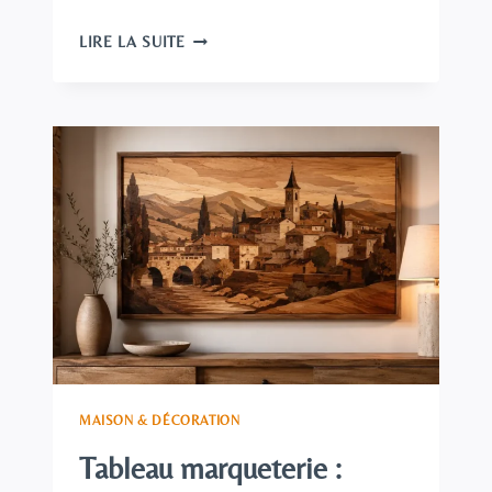
TABLEAU
LIRE LA SUITE
PEINTURE
ENFANCE
:
COMPRENDRE
CE
THÈME
ET
BIEN
LE
CHOISIR
POUR
SA
DÉCO
MAISON & DÉCORATION
Tableau marqueterie :