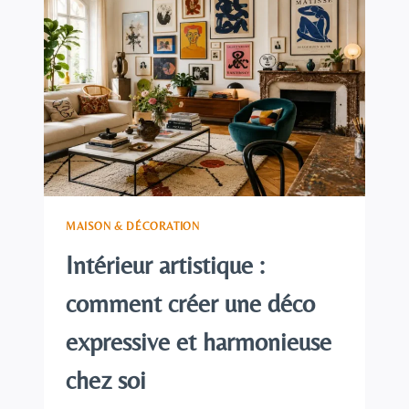
:
TOUT
SAVOIR
SUR
LA
FRESQUE
MURALE
SUR
MESURE
MAISON & DÉCORATION
Intérieur artistique :
comment créer une déco
expressive et harmonieuse
chez soi