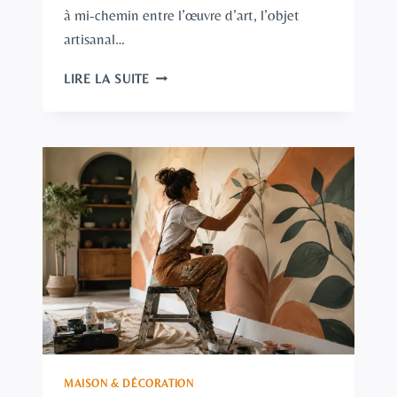
à mi-chemin entre l’œuvre d’art, l’objet
artisanal…
TABLEAU
LIRE LA SUITE
EN
CÉRAMIQUE
:
GUIDE
POUR
CHOISIR
ET
INTÉGRER
UNE
CÉRAMIQUE
MURALE
DANS
SA
DÉCO
MAISON & DÉCORATION