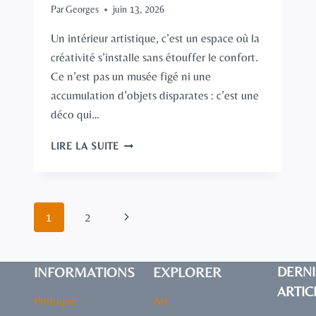
Par
Georges
juin 13, 2026
Un intérieur artistique, c’est un espace où la
créativité s’installe sans étouffer le confort.
Ce n’est pas un musée figé ni une
accumulation d’objets disparates : c’est une
déco qui…
INTÉRIEUR
LIRE LA SUITE
ARTISTIQUE
:
COMMENT
CRÉER
Navigation
Page
1
2
UNE
DÉCO
de
suivante
EXPRESSIVE
ET
INFORMATIONS
EXPLORER
DERNI
page
HARMONIEUSE
ARTIC
CHEZ
Politique
Art
SOI