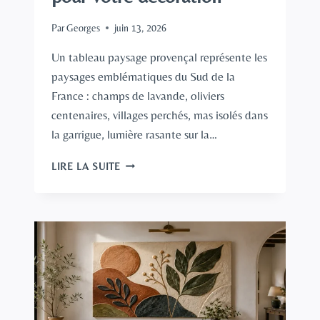
Par
Georges
juin 13, 2026
Un tableau paysage provençal représente les
paysages emblématiques du Sud de la
France : champs de lavande, oliviers
centenaires, villages perchés, mas isolés dans
la garrigue, lumière rasante sur la…
TABLEAU
LIRE LA SUITE
PAYSAGE
PROVENÇAL
:
CHOISIR
LA
BONNE
ŒUVRE
POUR
VOTRE
DÉCORATION