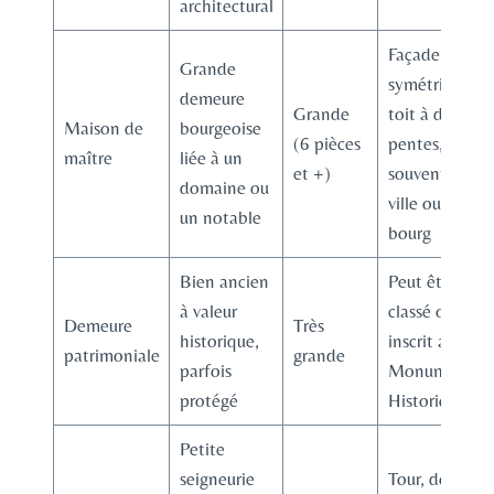
architectural
Façade
Grande
symétrique,
demeure
Grande
toit à deux
Maison de
bourgeoise
(6 pièces
pentes,
maître
liée à un
et +)
souvent en
domaine ou
ville ou
un notable
bourg
Bien ancien
Peut être
à valeur
classé ou
Demeure
Très
historique,
inscrit aux
patrimoniale
grande
parfois
Monuments
protégé
Historiques
Petite
seigneurie
Tour, douves,