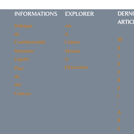
INFORMATIONS
EXPLORER
DERNI
ARTIC
Politique
Art
de
&
M
Confidentialité
Culture
u
Mentions
Maison
s
Légales
&
é
Décoration
Plan
e
du
d
site
e
Contact
l
’
A
b
e