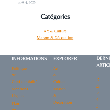
août 4, 2026
Catégories
Art & Culture
Maison & Décoration
INFORMATIONS
EXPLORER
DERNI
ARTIC
Politique
Art
de
&
R
Confidentialité
Culture
o
Mentions
Maison
b
Légales
&
e
Décoration
Plan
r
du