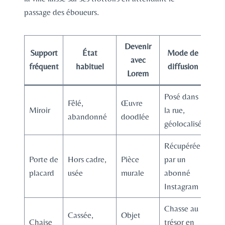
passage des éboueurs.
Devenir
Support
État
Mode de
avec
fréquent
habituel
diffusion
Lorem
Posé dans
Fêlé,
Œuvre
Miroir
la rue,
abandonné
doodlée
géolocalisé
Récupérée
Porte de
Hors cadre,
Pièce
par un
placard
usée
murale
abonné
Instagram
Chasse au
Cassée,
Objet
Chaise
trésor en