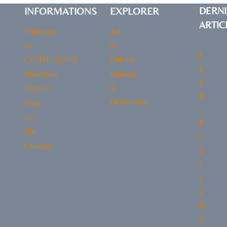
INFORMATIONS
EXPLORER
DERNI
ARTIC
Politique
Art
de
&
J
Confidentialité
Culture
e
Mentions
Maison
a
Légales
&
n
Décoration
Plan
-
du
P
site
i
Contact
e
r
r
e
R
a