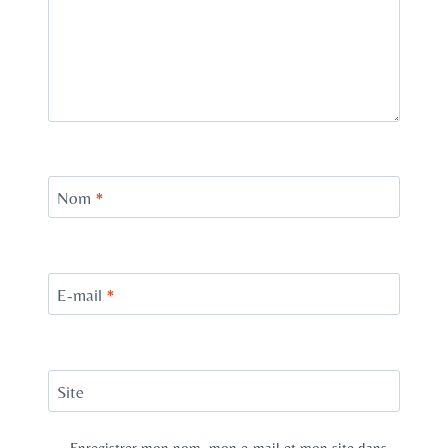
Nom
*
E-mail
*
Site
Enregistrer mon nom, mon e-mail et mon site dans