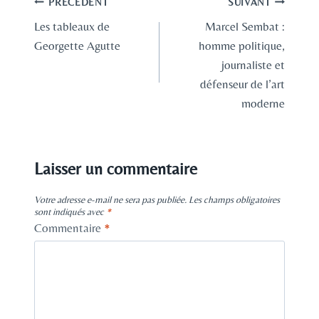
Navigation
PRÉCÉDENT
SUIVANT
Les tableaux de
Marcel Sembat :
de
Georgette Agutte
homme politique,
l’article
journaliste et
défenseur de l’art
moderne
Laisser un commentaire
Votre adresse e-mail ne sera pas publiée.
Les champs obligatoires
sont indiqués avec
*
Commentaire
*